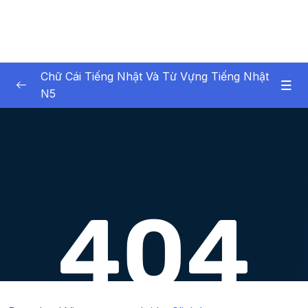
Chữ Cái Tiếng Nhật Và Từ Vựng Tiếng Nhật
N5
01. Introduction
0/1
02. Ch ci Hiragana (Hiragana Characters)
0/8
02. Chữ cái Hiragana (Hiragana Characters)
0/5
03. Biến âm, âm ngắt, trường âm, âm ghép
0/6
04. Chữ cái Katakana (Katakana Characters)
0/13
06. Ôn chữ cái thông qua việc đọc
0/1