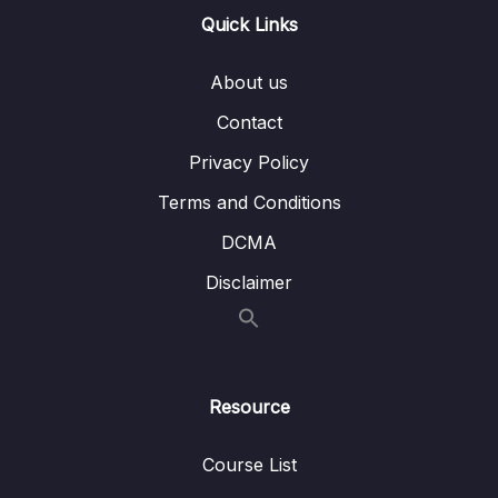
09. Từ vựng N5 – Giáo trình Minna No
Quick Links
0/1
Nihongo
About us
10. Từ vựng bài 1
0/5
Contact
11. Từ vựng bài 2
0/6
Privacy Policy
12. Từ vựng bài 3
0/4
Terms and Conditions
DCMA
13. Từ vựng bài 4
0/6
Disclaimer
14. Từ vựng bài 5
0/6
15. Từ vựng bài 6
0/6
16. TV Bài 7
0/5
Resource
17. Từ vựng bài 8
0/7
Course List