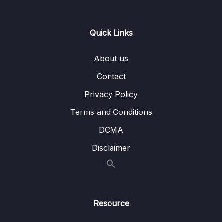
08. Giới thiệu học phần nâng cao hơn theo lộ
0/2
trình
Quick Links
09. Từ vựng N5 – Giáo trình Minna No
0/1
Nihongo
About us
10. Từ vựng bài 1
0/5
Contact
Privacy Policy
11. Từ vựng bài 2
0/6
Terms and Conditions
12. Từ vựng bài 3
0/4
DCMA
13. Từ vựng bài 4
0/6
Disclaimer
14. Từ vựng bài 5
0/6
15. Từ vựng bài 6
0/6
Resource
16. TV Bài 7
0/5