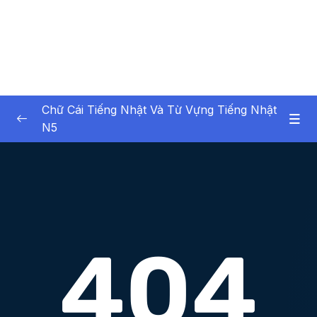
Chữ Cái Tiếng Nhật Và Từ Vựng Tiếng Nhật
N5
01. Introduction
0/1
02. Ch ci Hiragana (Hiragana Characters)
0/8
02. Chữ cái Hiragana (Hiragana Characters)
0/5
03. Biến âm, âm ngắt, trường âm, âm ghép
0/6
Lesson 01. Biến âm (Sound variation) – Phần
05:51
1