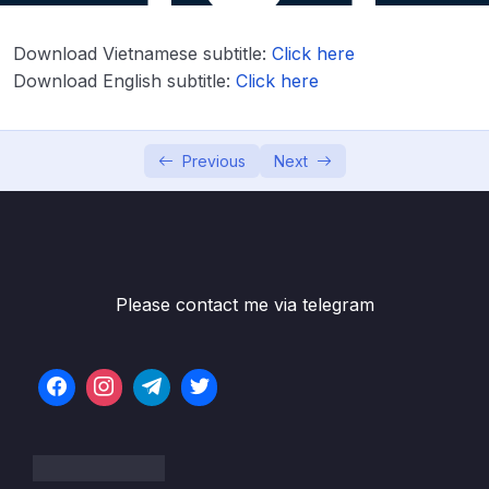
Lesson 02. Biến âm (Sound variation) – Phần
05:01
Download Vietnamese subtitle:
Click here
2
Download English subtitle:
Click here
Lesson 03. Âm ngắt (Staccato sound)
05:59
Lesson 04. Trường âm (Sound field)
08:48
Previous
Next
Lesson 05. Âm ghép (Compund sound) –
05:47
Phần 1
Lesson 06. Âm ghép (Compund sound) –
05:47
Phần 2
Please contact me via telegram
04. Chữ cái Katakana (Katakana Characters)
0/13
06. Ôn chữ cái thông qua việc đọc
0/1
07. Từ vựng N5 – Đếm số
0/5