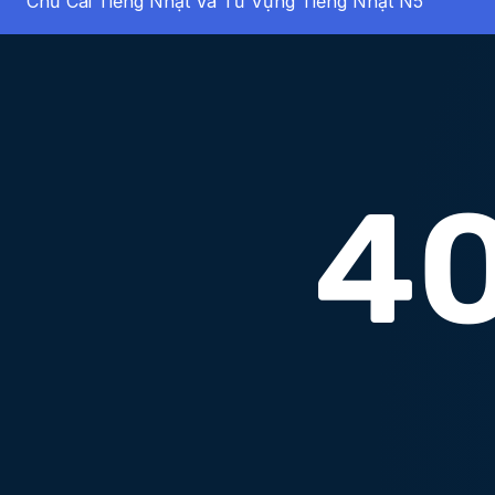
Chữ Cái Tiếng Nhật Và Từ Vựng Tiếng Nhật N5