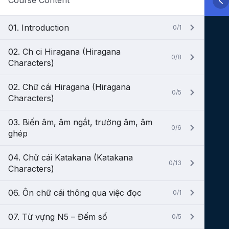
Course Content
01. Introduction
0/1
02. Ch ci Hiragana (Hiragana
0/8
Characters)
02. Chữ cái Hiragana (Hiragana
0/5
Characters)
03. Biến âm, âm ngắt, trường âm, âm
0/6
ghép
04. Chữ cái Katakana (Katakana
0/13
Characters)
06. Ôn chữ cái thông qua việc đọc
0/1
07. Từ vựng N5 – Đếm số
0/5