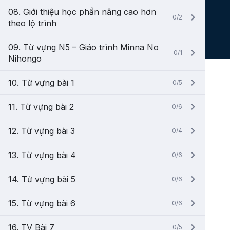
08. Giới thiệu học phần nâng cao hơn
0/2
theo lộ trình
09. Từ vựng N5 – Giáo trình Minna No
0/1
Nihongo
10. Từ vựng bài 1
0/5
11. Từ vựng bài 2
0/6
12. Từ vựng bài 3
0/4
13. Từ vựng bài 4
0/6
14. Từ vựng bài 5
0/6
15. Từ vựng bài 6
0/6
16. TV Bài 7
0/5