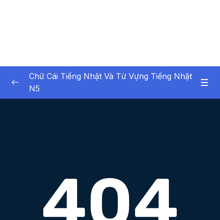
Chữ Cái Tiếng Nhật Và Từ Vựng Tiếng Nhật
N5
01. Introduction
0/1
02. Ch ci Hiragana (Hiragana Characters)
0/8
02. Chữ cái Hiragana (Hiragana Characters)
0/5
03. Biến âm, âm ngắt, trường âm, âm ghép
0/6
04. Chữ cái Katakana (Katakana Characters)
0/13