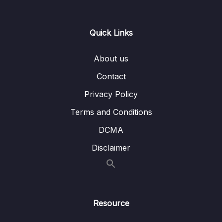
15. Từ vựng bài 6
0/6
Quick Links
Lesson 01. Từ vựng bài 6 – Phần 1
04:13
About us
Lesson 02. Từ vựng bài 6 – Phần 2
02:47
Contact
Lesson 03. Từ vựng bài 6 – Phần 3
02:52
Privacy Policy
Lesson 04. Từ vựng bài 6 – Phần 4
03:02
Terms and Conditions
Lesson 05. Từ vựng bài 6 – Phần 5
03:48
DCMA
Lesson 06. Từ vựng bài 6 – Phần 6
03:30
Disclaimer
16. TV Bài 7
0/5
17. Từ vựng bài 8
0/7
Resource
18. Từ vựng bài 9
0/6