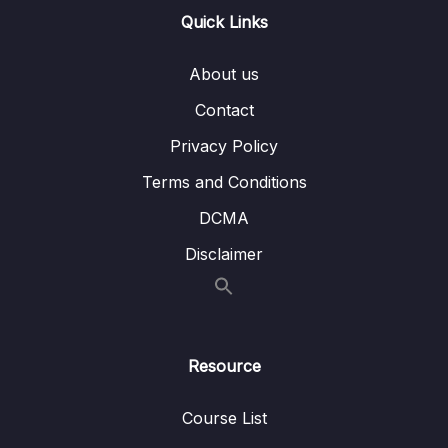
Quick Links
Lesson 01. Từ vựng bài 6 – Phần 1
04:13
About us
Lesson 02. Từ vựng bài 6 – Phần 2
02:47
Contact
Lesson 03. Từ vựng bài 6 – Phần 3
02:52
Privacy Policy
Lesson 04. Từ vựng bài 6 – Phần 4
03:02
Terms and Conditions
Lesson 05. Từ vựng bài 6 – Phần 5
03:48
DCMA
Lesson 06. Từ vựng bài 6 – Phần 6
03:30
Disclaimer
16. TV Bài 7
0/5
17. Từ vựng bài 8
0/7
Resource
18. Từ vựng bài 9
0/6
Course List
19. Từ vựng bài 10
0/6