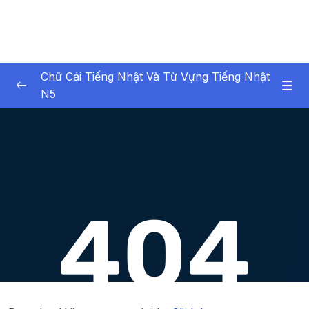
Chữ Cái Tiếng Nhật Và Từ Vựng Tiếng Nhật
N5
01. Introduction
0/1
02. Ch ci Hiragana (Hiragana Characters)
0/8
02. Chữ cái Hiragana (Hiragana Characters)
0/5
03. Biến âm, âm ngắt, trường âm, âm ghép
0/6
04. Chữ cái Katakana (Katakana Characters)
0/13
06. Ôn chữ cái thông qua việc đọc
0/1