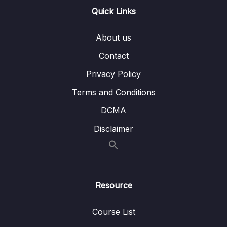
Quick Links
16. TV Bài 7
0/5
About us
17. Từ vựng bài 8
0/7
Contact
Lesson 01. Từ vựng bài 8 – Phần 1
05:31
Privacy Policy
Lesson 02. Từ vựng bài 8 – Phần 2
05:06
Terms and Conditions
Lesson 03. Từ vựng bài 8 – Phần 3
03:28
DCMA
Disclaimer
Lesson 04. Từ vựng bài 8 – Phần 4
02:49
Lesson 05. Từ vựng bài 8 – Phần 5
04:22
Lesson 06. Từ vựng bài 8 – Phần 6
03:37
Resource
Lesson 07. Từ vựng bài 8 – Phần 7
02:26
Course List
18. Từ vựng bài 9
0/6