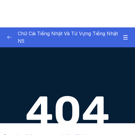
Chữ Cái Tiếng Nhật Và Từ Vựng Tiếng Nhật
N5
01. Introduction
0/1
02. Ch ci Hiragana (Hiragana Characters)
0/8
02. Chữ cái Hiragana (Hiragana Characters)
0/5
03. Biến âm, âm ngắt, trường âm, âm ghép
0/6
04. Chữ cái Katakana (Katakana Characters)
0/13
06. Ôn chữ cái thông qua việc đọc
0/1