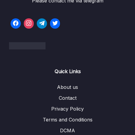
Component
Please contact me via telegram
06. Chapter 6 Điều Hướng Trang Với Router
0/9
07. Chapter 7 Setup Dự Án Backend
0/9
08. Chapter 8 Module Users
0/20
09. Chapter 9 Controlled Component vs
0/12
Uncontrolled Component
Quick Links
10. Chapter 10 Module Auth
0/13
About us
Download Attachment
Contact
Lesson 01. #92. Bài Tập Design Login
00:00
Privacy Policy
Terms and Conditions
Lesson 02. #93. Hoàn Thiện Tính Năng
00:00
Login
DCMA