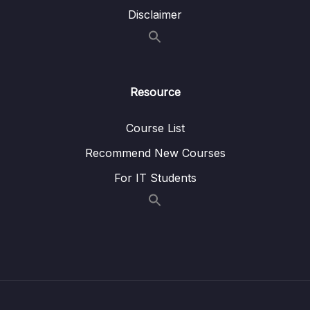
Lesson 03. #94. Cơ chế Stateless sử dụng
00:00
Disclaimer
Token
Lesson 04. #95. Access Token sử dụng với
00:00
Stateless
Resource
Lesson 05. #96. Nơi nào dùng để lưu trữ
00:00
Token tại Frontend (Extra)
Course List
Lesson 06. #97. Logic Xử Lý Sau Khi Login
00:00
Recommend New Courses
Lesson 07. #98. Sử Dụng React Context API
00:00
For IT Students
Lesson 08. #99. React props.Children
00:00
Lesson 09. #100. Xử Lý F5 (Refresh Page)
00:00
Lesson 10. #101. Private Route với React
00:00
Lesson 11. #102. Chức năng Logout
00:00