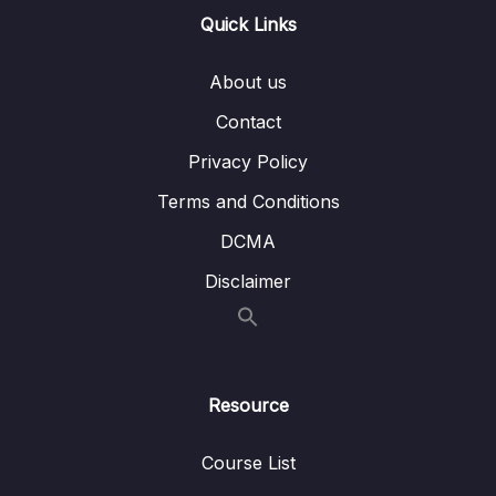
sang con
Quick Links
Lesson 10. #36. DOM Events
00:00
About us
Lesson 11. #37. Kiểm Soát Data với State –
00:00
Contact
useState Hook
Privacy Policy
Lesson 12. #38. Re-render với State
00:00
Terms and Conditions
Lesson 13. #39. Render List
00:00
DCMA
Lesson 14. #40. Each child in a list should
00:00
Disclaimer
have a unique “key” prop
Lesson 15. #41. Render với điều kiện
00:00
Lesson 16. #42. Bài tập Delete Todo
00:00
Resource
Lesson 17. #43. Tổng kết các kiến thức đã
00:00
học
Course List