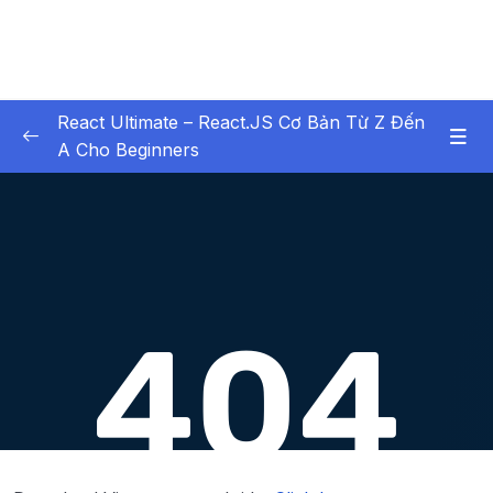
React Ultimate – React.JS Cơ Bản Từ Z Đến
A Cho Beginners
01. Chapter 1 Bt buc xem
0/6
02. Chapter 2 Setup Environment
0/6
03. Chapter 3 Lịch Sử Phát Triển của React
0/8
(tính tới React 19)
04. Chapter 4 Hello World với React
0/8
05. Chapter 5 Tư duy thiết kế UI với
0/18
Component