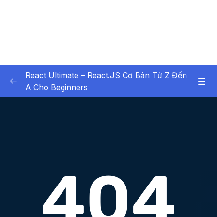
React Ultimate – React.JS Cơ Bản Từ Z Đến
A Cho Beginners
01. Chapter 1 Bt buc xem
0/6
02. Chapter 2 Setup Environment
0/6
03. Chapter 3 Lịch Sử Phát Triển của React
0/8
(tính tới React 19)
04. Chapter 4 Hello World với React
0/8
05. Chapter 5 Tư duy thiết kế UI với
0/18