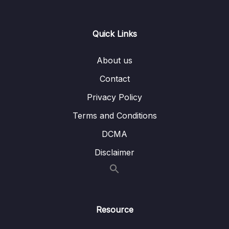
Lesson 09. #52. Xử lý NotFound
00:00
07. Chapter 7 Setup Dự Án Backend
Quick Links
0/9
08. Chapter 8 Module Users
0/20
About us
Contact
09. Chapter 9 Controlled Component vs
0/12
Uncontrolled Component
Privacy Policy
Terms and Conditions
10. Chapter 10 Module Auth
0/13
DCMA
11. Chapter 11 Module Book (Luyện Tập)
0/9
Disclaimer
12. Chapter 12 Tổng kết
0/10
13. Chapter 13 React 19 (Extra)
0/3
Resource
14. Summary
0/1