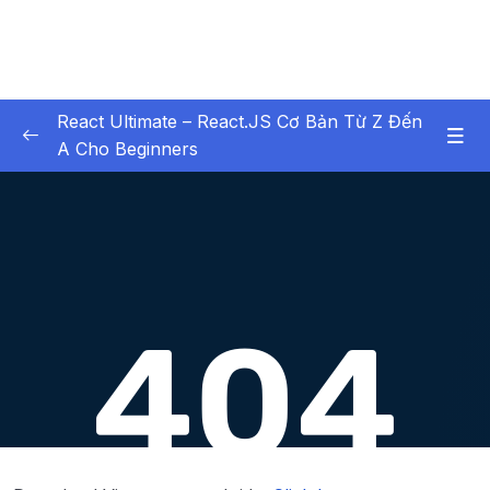
React Ultimate – React.JS Cơ Bản Từ Z Đến
A Cho Beginners
01. Chapter 1 Bt buc xem
0/6
02. Chapter 2 Setup Environment
0/6
03. Chapter 3 Lịch Sử Phát Triển của React
0/8
(tính tới React 19)
04. Chapter 4 Hello World với React
0/8
05. Chapter 5 Tư duy thiết kế UI với
0/18
Component