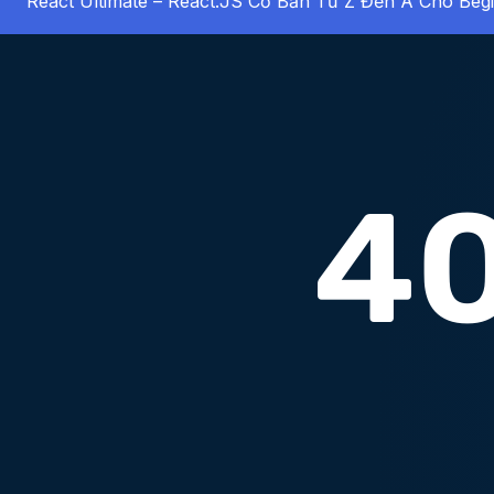
React Ultimate – React.JS Cơ Bản Từ Z Đến A Cho Beg