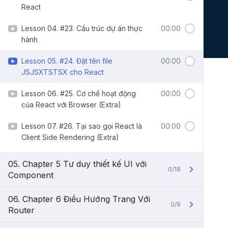
React
Lesson 04. #23. Cấu trúc dự án thực
00:00
hành
Lesson 05. #24. Đặt tên file
00:00
JSJSXTSTSX cho React
Lesson 06. #25. Cơ chế hoạt động
00:00
của React với Browser (Extra)
Lesson 07. #26. Tại sao gọi React là
00:00
Client Side Rendering (Extra)
05. Chapter 5 Tư duy thiết kế UI với
0/18
Component
06. Chapter 6 Điều Hướng Trang Với
0/9
Router