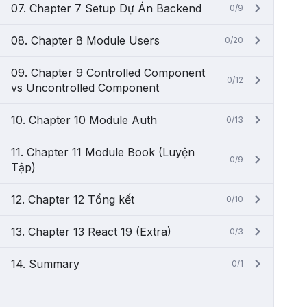
07. Chapter 7 Setup Dự Án Backend
0/9
08. Chapter 8 Module Users
0/20
09. Chapter 9 Controlled Component
0/12
vs Uncontrolled Component
10. Chapter 10 Module Auth
0/13
11. Chapter 11 Module Book (Luyện
0/9
Tập)
12. Chapter 12 Tổng kết
0/10
13. Chapter 13 React 19 (Extra)
0/3
14. Summary
0/1