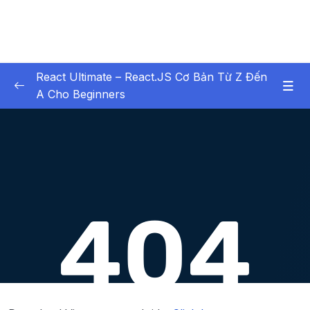
React Ultimate – React.JS Cơ Bản Từ Z Đến
A Cho Beginners
01. Chapter 1 Bt buc xem
0/6
02. Chapter 2 Setup Environment
0/6
03. Chapter 3 Lịch Sử Phát Triển của React
0/8
(tính tới React 19)
04. Chapter 4 Hello World với React
0/8
05. Chapter 5 Tư duy thiết kế UI với
0/18
Component