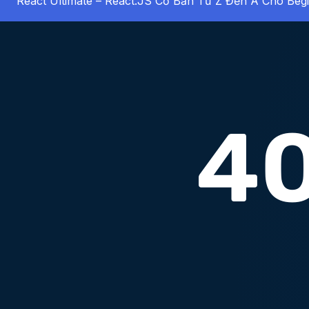
React Ultimate – React.JS Cơ Bản Từ Z Đến A Cho Beg