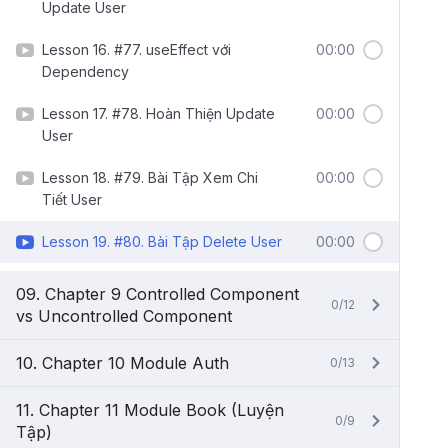
Update User
Lesson 16. #77. useEffect với
00:00
Dependency
Lesson 17. #78. Hoàn Thiện Update
00:00
User
Lesson 18. #79. Bài Tập Xem Chi
00:00
Tiết User
Lesson 19. #80. Bài Tập Delete User
00:00
09. Chapter 9 Controlled Component
0/12
vs Uncontrolled Component
10. Chapter 10 Module Auth
0/13
11. Chapter 11 Module Book (Luyện
0/9
Tập)