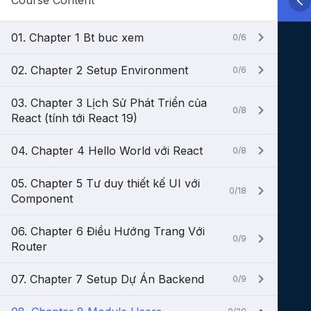
Course Content
01. Chapter 1 Bt buc xem
0/6
02. Chapter 2 Setup Environment
0/6
03. Chapter 3 Lịch Sử Phát Triển của
0/8
React (tính tới React 19)
04. Chapter 4 Hello World với React
0/8
05. Chapter 5 Tư duy thiết kế UI với
0/18
Component
06. Chapter 6 Điều Hướng Trang Với
0/9
Router
07. Chapter 7 Setup Dự Án Backend
0/9