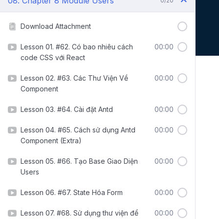
08. Chapter 8 Module Users
0/20
Download Attachment
Lesson 01. #62. Có bao nhiêu cách
00:00
code CSS với React
Lesson 02. #63. Các Thư Viện Về
00:00
Component
Lesson 03. #64. Cài đặt Antd
00:00
Lesson 04. #65. Cách sử dụng Antd
00:00
Component (Extra)
Lesson 05. #66. Tạo Base Giao Diện
00:00
Users
Lesson 06. #67. State Hóa Form
00:00
Lesson 07. #68. Sử dụng thư viện để
00:00