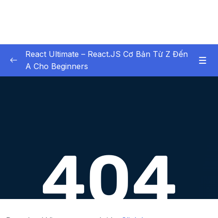
React Ultimate – React.JS Cơ Bản Từ Z Đến
A Cho Beginners
01. Chapter 1 Bt buc xem
0/6
02. Chapter 2 Setup Environment
0/6
Lesson 01. #7. Cài đặt NodeJS
00:00
Lesson 02. #8. Cài đặt Visual Studio Code
00:00
Lesson 03. #9. Cấu hình Visual Studio Code
00:00
Lesson 04. #10. Tại sao mình dùng VScode
00:00
Lesson 05. #11. Cài đặt và sử dụng Git
00:00