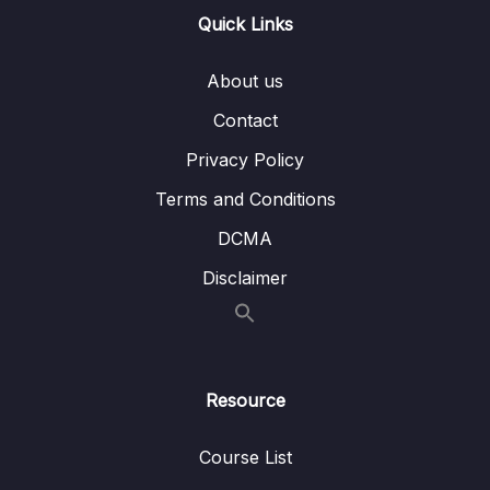
Quick Links
10. Chapter 10 Module Auth
0/13
About us
11. Chapter 11 Module Book (Luyện Tập)
0/9
Contact
12. Chapter 12 Tổng kết
0/10
Privacy Policy
13. Chapter 13 React 19 (Extra)
0/3
Terms and Conditions
DCMA
14. Summary
0/1
Disclaimer
Resource
Course List