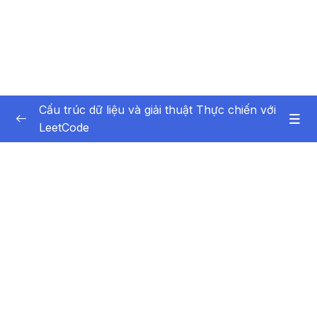
Cấu trúc dữ liệu và giải thuật Thực chiến với
LeetCode
Phần 1 Giới thiệu
0/6
Phần 2 Array and String Mảng và Chuỗi
0/10
Phần 3 Sorting Các thuật toán sắp xếp
0/5
Phần 4 Recursion Đệ quy
0/13
Phần 5 Binary Search Tìm kiếm nhị phân
0/4