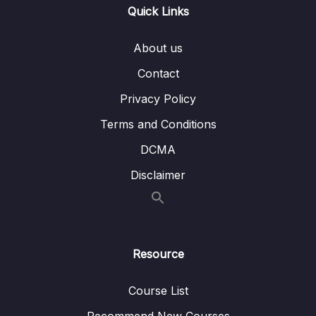
Quick Links
Bài toán đảo ngược một Linked List (Sử dụng
12:09
vòng lặp)
About us
Contact
Bài toán đảo ngược một Linked List (Sử dụng
23:16
đệ quy)
Privacy Policy
Terms and Conditions
Phần 9 Stack and Queue Ngăn xếp và Hàng
0/9
đợi
DCMA
Phần 10 Hash Table Set and Map
Disclaimer
0/12
Phần 11 Tree Cây
0/10
Phần 12 Graph Đồ thị
0/9
Resource
Phần 14 Các CTDL và giải thuật NÂNG CAO
0/5
Course List
Recommend New Courses