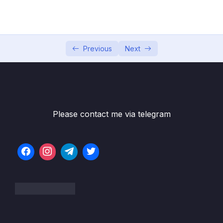
Phần 6 Các thuật toán sắp xếp
0/6
Phần 7 Độ phức tạp của thuật toán
0/10
Phần 8 Linked List Danh sách liên kết
Previous
Next
0/10
Giới thiệu Linked List
10:48
Cài đặt Linked List
06:56
Please contact me via telegram
Thêm phần tử vào đầu
04:30
Thêm phần tử vào cuối
05:04
Thêm phần tử vào giữa
09:53
Xoá phần tử ở đầu
02:17
Xoá phần tử ở cuối
06:39
Xoá phần tử ở giữa
13:31