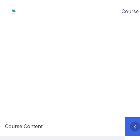
Skip
Course 
to
content
Course Content