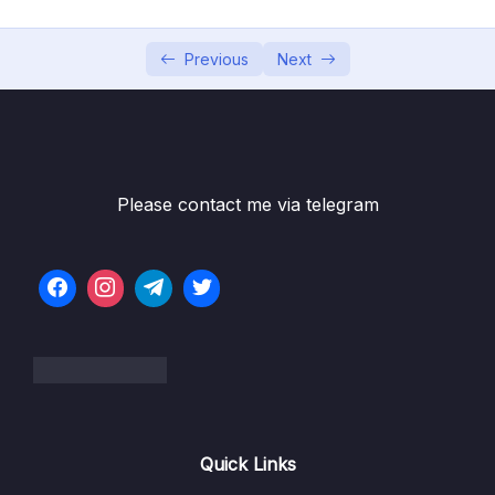
Phần 7 Độ phức tạp của thuật toán
0/10
Previous
Next
Giới thiệu về Space Complexity
07:31
Giới thiệu về Time Complexity
07:05
Big O notation
07:47
Please contact me via telegram
Các độ phức tạp cơ bản
06:43
Thực hành 1 Giải thuật tìm kiếm tuần tự
01:58
Thực hành 2 Giải thuật Sắp xếp nổi bọt
05:15
Thực hành 3 Giải thuật Fibonaci
04:42
Thực hành 4 Giải thuật tìm kiếm nhị phân
06:04
Thực hành 5 Thuật toán Merge Sort
10:12
Quick Links
Thực hành 6 Thuật toán Quick Sort
06:04