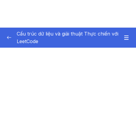
Cấu trúc dữ liệu và giải thuật Thực chiến với
LeetCode
Phần 1 Giới thiệu
0/6
Phần 2 Array and String Mảng và Chuỗi
0/10
Phần 3 Sorting Các thuật toán sắp xếp
0/5
Phần 4 Recursion Đệ quy
0/13
Phần 5 Binary Search Tìm kiếm nhị phân
0/4
Phần 6 Các thuật toán sắp xếp
0/6