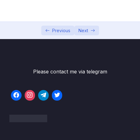
Hướng dẫn chạy và debug với IntelliJ
11:49
Cách làm bài trên LeetCode
08:22
Previous
Next
Phần 2 Array and String Mảng và Chuỗi
0/10
Phần 3 Sorting Các thuật toán sắp xếp
0/5
Phần 4 Recursion Đệ quy
0/13
Please contact me via telegram
Phần 5 Binary Search Tìm kiếm nhị phân
0/4
Phần 6 Các thuật toán sắp xếp
0/6
Phần 7 Độ phức tạp của thuật toán
0/10
Phần 8 Linked List Danh sách liên kết
0/10
Phần 9 Stack and Queue Ngăn xếp và Hàng
0/9