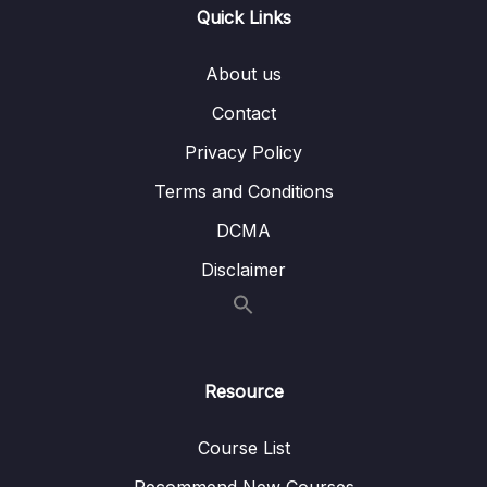
đợi
Quick Links
Phần 10 Hash Table Set and Map
0/12
About us
Contact
Phần 11 Tree Cây
0/10
Privacy Policy
Phần 12 Graph Đồ thị
0/9
Terms and Conditions
Phần 14 Các CTDL và giải thuật NÂNG CAO
0/5
DCMA
Disclaimer
Resource
Course List
Recommend New Courses