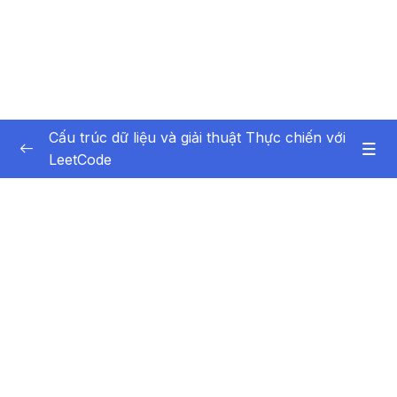
Cấu trúc dữ liệu và giải thuật Thực chiến với
LeetCode
Phần 1 Giới thiệu
0/6
Nội dung của khoá học
05:23
Cách học của khoá học [QUAN TRỌNG]
03:08
Tham gia group giải bài tập [QUAN TRỌNG]
07:13
Hướng dẫn chạy và debug với Visual Studio
14:00
Code