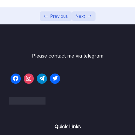
List và Array List trong Java
10:08
Previous
Next
Làm việc với mảng 2 chiều
21:01
Giới thiệu về String, Character và char
22:32
Thực hành với String và Character
20:22
Please contact me via telegram
Làm quen với StringBuilder
06:36
Phần 3 Sorting Các thuật toán sắp xếp
0/5
Phần 4 Recursion Đệ quy
0/13
Phần 5 Binary Search Tìm kiếm nhị phân
0/4
Phần 6 Các thuật toán sắp xếp
0/6
Quick Links
Phần 7 Độ phức tạp của thuật toán
0/10