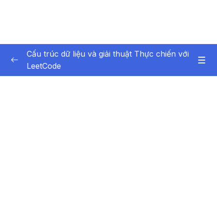
Cấu trúc dữ liệu và giải thuật Thực chiến với
LeetCode
Phần 1 Giới thiệu
0/6
Phần 2 Array and String Mảng và Chuỗi
0/10
Duyệt mảng
27:47
Xoá phần tử trong mảng
14:42
ThêmChèn phần tử vào mảng
20:41
Kỹ thuật 2 con trỏ Xoá phần tử trong mảng
09:17
Kỹ thuật 2 con trỏ Thêm phần tử vào mảng
17:53