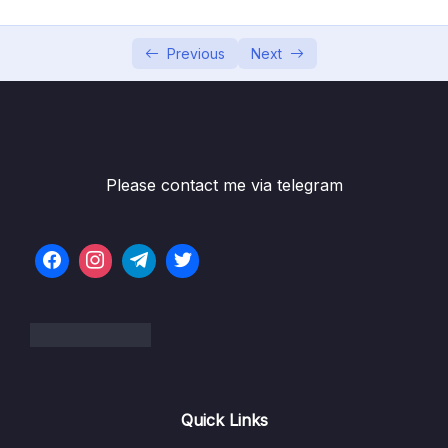
Phần 7 Độ phức tạp của thuật toán
0/10
Phần 8 Linked List Danh sách liên kết
Previous
Next
0/10
Giới thiệu Linked List
10:48
Cài đặt Linked List
06:56
Please contact me via telegram
Thêm phần tử vào đầu
04:30
Thêm phần tử vào cuối
05:04
Thêm phần tử vào giữa
09:53
Xoá phần tử ở đầu
02:17
Xoá phần tử ở cuối
06:39
Xoá phần tử ở giữa
13:31
Quick Links
Bài toán đảo ngược một Linked List (Sử dụng
12:09