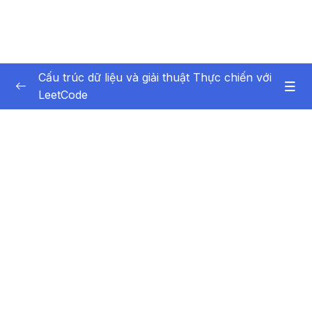
Cấu trúc dữ liệu và giải thuật Thực chiến với
LeetCode
Phần 1 Giới thiệu
0/6
Phần 2 Array and String Mảng và Chuỗi
0/10
Phần 3 Sorting Các thuật toán sắp xếp
0/5
Phần 4 Recursion Đệ quy
0/13
Phần 5 Binary Search Tìm kiếm nhị phân
0/4
Phần 6 Các thuật toán sắp xếp
0/6