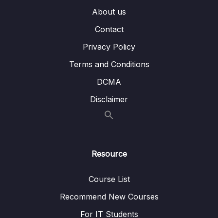
vòng lặp)
About us
Contact
Bài toán đảo ngược một Linked List (Sử dụng
23:16
đệ quy)
Privacy Policy
Terms and Conditions
Phần 9 Stack and Queue Ngăn xếp và Hàng
0/9
đợi
DCMA
Phần 10 Hash Table Set and Map
Disclaimer
0/12
Phần 11 Tree Cây
0/10
Phần 12 Graph Đồ thị
0/9
Resource
Phần 14 Các CTDL và giải thuật NÂNG CAO
0/5
Course List
Recommend New Courses
For IT Students