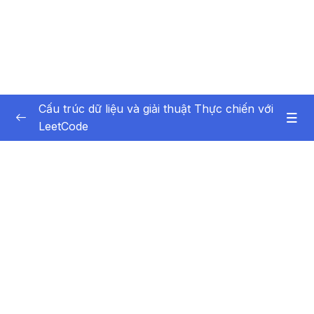
Cấu trúc dữ liệu và giải thuật Thực chiến với
LeetCode
Phần 1 Giới thiệu
0/6
Phần 2 Array and String Mảng và Chuỗi
0/10
Phần 3 Sorting Các thuật toán sắp xếp
0/5
Phần 4 Recursion Đệ quy
0/13
Phần 5 Binary Search Tìm kiếm nhị phân
0/4