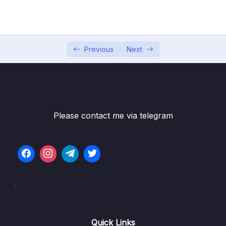
Phần 6 Các thuật toán sắp xếp
0/6
Phần 7 Độ phức tạp của thuật toán
0/10
Previous
Next
Giới thiệu về Space Complexity
07:31
Giới thiệu về Time Complexity
07:05
Big O notation
07:47
Please contact me via telegram
Các độ phức tạp cơ bản
06:43
Thực hành 1 Giải thuật tìm kiếm tuần tự
01:58
Thực hành 2 Giải thuật Sắp xếp nổi bọt
05:15
Thực hành 3 Giải thuật Fibonaci
04:42
Thực hành 4 Giải thuật tìm kiếm nhị phân
06:04
Quick Links
Thực hành 5 Thuật toán Merge Sort
10:12