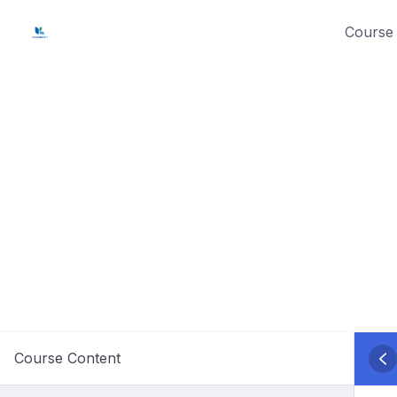
Skip
Course 
to
content
Course Content