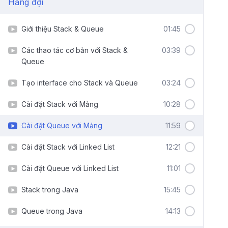
Hàng đợi
Giới thiệu Stack & Queue
01:45
Các thao tác cơ bản với Stack &
03:39
Queue
Tạo interface cho Stack và Queue
03:24
Cài đặt Stack với Mảng
10:28
Cài đặt Queue với Mảng
11:59
Cài đặt Stack với Linked List
12:21
Cài đặt Queue với Linked List
11:01
Stack trong Java
15:45
Queue trong Java
14:13