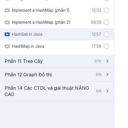
Implement a HashMap (phần 1)
12:02
Implement a HashMap (phần 2)
06:55
HashSet in Java
12:57
HashMap in Java
17:58
Phần 11 Tree Cây
0/10
Phần 12 Graph Đồ thị
0/9
Phần 14 Các CTDL và giải thuật NÂNG
0/5
CAO