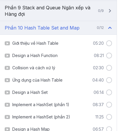
Phần 9 Stack and Queue Ngăn xếp và
0/9
Hàng đợi
Phần 10 Hash Table Set and Map
0/12
Giới thiệu về Hash Table
05:20
Design a Hash Function
08:21
Collision và cách xử lý
02:30
Ứng dụng của Hash Table
04:40
Design a Hash Set
06:14
Implement a HashSet (phần 1)
08:37
Implement a HashSet (phần 2)
11:25
Design a Hash Map
06:57