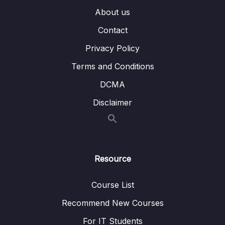
About us
Phần 11 Tree Cây
0/10
Contact
Phần 12 Graph Đồ thị
0/9
Privacy Policy
Terms and Conditions
Phần 14 Các CTDL và giải thuật NÂNG CAO
0/5
DCMA
Disclaimer
Resource
Course List
Recommend New Courses
For IT Students