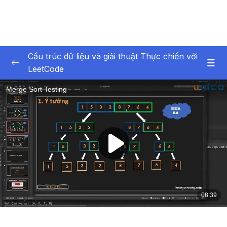
Cấu trúc dữ liệu và giải thuật Thực chiến với
LeetCode
Phần 1 Giới thiệu
0/6
Phần 2 Array and String Mảng và Chuỗi
0/10
Phần 3 Sorting Các thuật toán sắp xếp
0/5
Phần 4 Recursion Đệ quy
0/13
Phần 5 Binary Search Tìm kiếm nhị phân
0/4
Phần 6 Các thuật toán sắp xếp
0/6