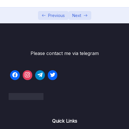
Merge Sort Ý tưởng
03:59
Previous
Next
Merge Sort Cài đặt
13:40
Merge Sort Testing
08:39
Quick Sort Ý tưởng
13:27
Quick Sort Cài đặt
18:35
Please contact me via telegram
Sử dụng thư viện sắp xếp trong Java
18:50
Phần 7 Độ phức tạp của thuật toán
0/10
Phần 8 Linked List Danh sách liên kết
0/10
Phần 9 Stack and Queue Ngăn xếp và Hàng
0/9
đợi
Quick Links
Phần 10 Hash Table Set and Map
0/12