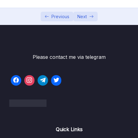
Phần 7 Độ phức tạp của thuật toán
0/10
Phần 8 Linked List Danh sách liên kết
Previous
Next
0/10
Phần 9 Stack and Queue Ngăn xếp và Hàng
0/9
đợi
Phần 10 Hash Table Set and Map
0/12
Please contact me via telegram
Phần 11 Tree Cây
0/10
Giới thiệu về Tree, Binary Tree, Binary Search
11:19
Tree
Xây dựng cây BST
08:13
Thêm một node vào cây BST (Vòng lặp)
18:46
Quick Links
Thêm một node vào cây BST (Đệ quy)
06:40