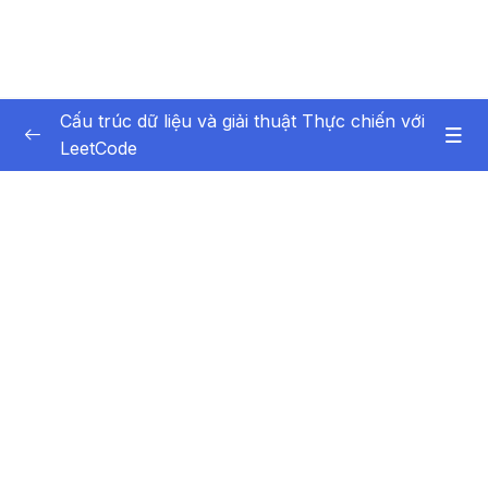
Cấu trúc dữ liệu và giải thuật Thực chiến với
LeetCode
Phần 1 Giới thiệu
0/6
Phần 2 Array and String Mảng và Chuỗi
0/10
Phần 3 Sorting Các thuật toán sắp xếp
0/5
Phần 4 Recursion Đệ quy
0/13
Phần 5 Binary Search Tìm kiếm nhị phân
0/4
Phần 6 Các thuật toán sắp xếp
0/6