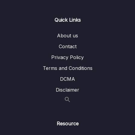
sẽ học
Lesson 002 #21. JSON
05:09
Quick Links
Lesson 003 #22. API là gì
05:42
About us
Lesson 004 #23. Status code
02:18
Contact
Lesson 005 #24. Test API với Postman
05:29
Privacy Policy
Lesson 006 #25. Viết Api đầu tiên
15:49
Terms and Conditions
Lesson 007 #26. @RequestBody
12:41
DCMA
Lesson 008 #27. Java JSON Data Binding
04:17
Disclaimer
Lesson 009 #28. @PathVariable
13:27
Lesson 010 #29. Bài tập Get User
03:23
Resource
Lesson 011 #30. Chữa Bài Tập Get User
02:23