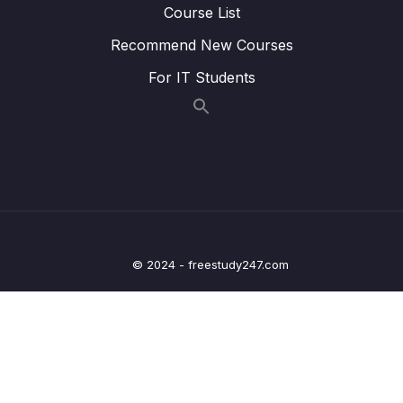
Course List
Lesson 012 #31. Bài tập Update User
01:55
Recommend New Courses
Lesson 013 #32. Chữa Bài Tập Update User
02:48
For IT Students
Lesson 014 #33. Tổng Kết Về RESTful
10:28
(Basic)
Lesson 015 #34. Spring Data Rest Project
07:05
(Extra)
13 – Y – Chapter 5 Response Entity
0/4
14 – Y – Chapter 6 Xử lý Exception
0/6
© 2024 - freestudy247.com
15 – Y – Chapter 7 Spring Security với Json
0/17
Web Token
16 – Y – Chapter 8 Phân tích dự án thực hành
0/6
0/14