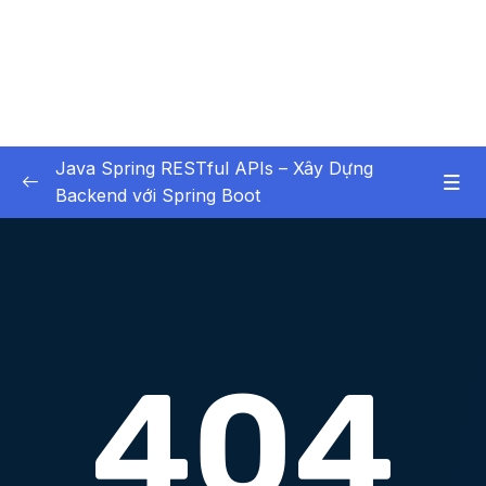
Java Spring RESTful APIs – Xây Dựng
Backend với Spring Boot
01 – Các Tính Năng HOT
0/3
02 – X – Chapter 1 Bắt buộc xem – Không bỏ
0/6
qua chương học này
03 – X – Chapter 2 Setup Environment
0/8
04 – X – Chapter 3 Hello World với Spring
0/9
05 – X – Chapter 4 Spring Data JPA (Ôn
0/12