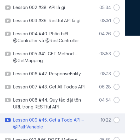
Lesson 002 #38. API là gì
05:34
Lesson 003 #39. Restful API là gì
08:51
Lesson 004 #40. Phân biệt
04:26
@Controller và @RestController
Lesson 005 #41. GET Method –
08:53
@GetMapping
Lesson 006 #42. ResponseEntity
08:13
Lesson 007 #43. Get All Todos API
06:28
Lesson 008 #44. Quy tắc đặt tên
04:54
URL trong RESTful API
Lesson 009 #45. Get a Todo API –
10:22
@PathVariable
Lesson 010 #46. POST Method –
05:58