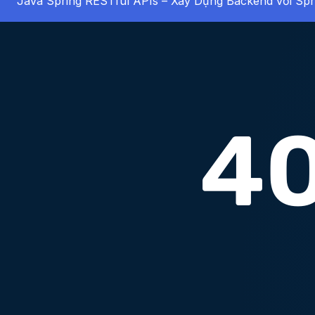
Java Spring RESTful APIs – Xây Dựng Backend với Spr