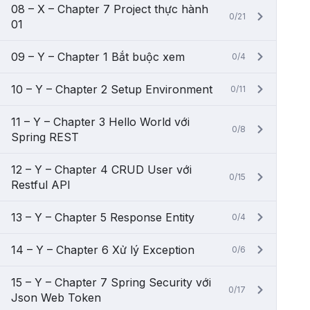
08 – X – Chapter 7 Project thực hành
0/21
01
09 – Y – Chapter 1 Bắt buộc xem
0/4
10 – Y – Chapter 2 Setup Environment
0/11
11 – Y – Chapter 3 Hello World với
0/8
Spring REST
12 – Y – Chapter 4 CRUD User với
0/15
Restful API
13 – Y – Chapter 5 Response Entity
0/4
14 – Y – Chapter 6 Xử lý Exception
0/6
15 – Y – Chapter 7 Spring Security với
0/17
Json Web Token