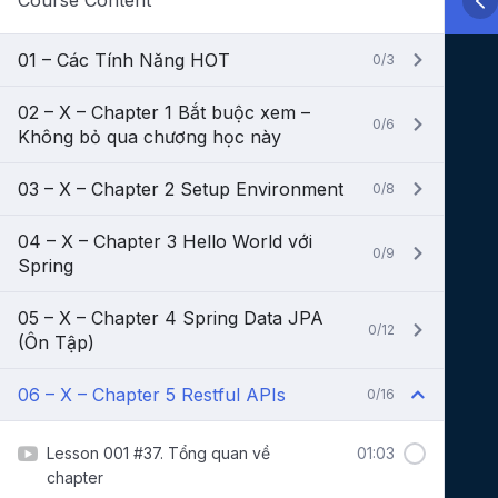
Course Content
01 – Các Tính Năng HOT
0/3
02 – X – Chapter 1 Bắt buộc xem –
0/6
Không bỏ qua chương học này
03 – X – Chapter 2 Setup Environment
0/8
04 – X – Chapter 3 Hello World với
0/9
Spring
05 – X – Chapter 4 Spring Data JPA
0/12
(Ôn Tập)
06 – X – Chapter 5 Restful APIs
0/16
Lesson 001 #37. Tổng quan về
01:03
chapter