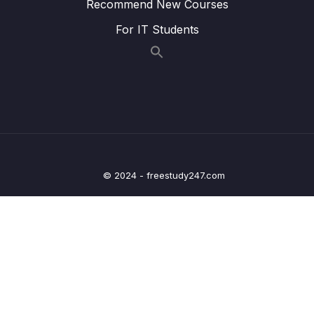
Recommend New Courses
(Part 2)
For IT Students
Lesson 006 #71. Bài Tập GetUpdateDelete
03:56
Company
Lesson 007 #72. Chữa Bài Tập
02:57
GetUpdateDelete Company
Lesson 008 #73. Query với Pagination
23:26
Lesson 009 #74. Giới thiệu về Specification
16:06
© 2024 - freestudy247.com
Lesson 010 #75. Query với Filter (Part 1)
16:58
Lesson 011 #76. Query với Filter (Part 2)
17:32
Lesson 012 #77. Customize Message với
14:29
Annotation (Extra)
Lesson 013 #78. Versioning API
08:56