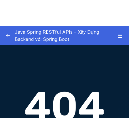
Java Spring RESTful APIs – Xây Dựng
Backend với Spring Boot
01 – Các Tính Năng HOT
0/3
02 – X – Chapter 1 Bắt buộc xem – Không bỏ
0/6
qua chương học này
03 – X – Chapter 2 Setup Environment
0/8
04 – X – Chapter 3 Hello World với Spring
0/9
05 – X – Chapter 4 Spring Data JPA (Ôn
0/12
Tập)