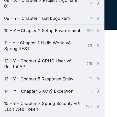
08 – X – Chapter 7 Project thực hành
0/21
01
09 – Y – Chapter 1 Bắt buộc xem
0/4
10 – Y – Chapter 2 Setup Environment
0/11
11 – Y – Chapter 3 Hello World với
0/8
Spring REST
12 – Y – Chapter 4 CRUD User với
0/15
Restful API
13 – Y – Chapter 5 Response Entity
0/4
14 – Y – Chapter 6 Xử lý Exception
0/6
15 – Y – Chapter 7 Spring Security với
0/17
Json Web Token