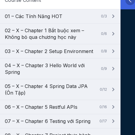
Course Content
01 – Các Tính Năng HOT
0/3
02 – X – Chapter 1 Bắt buộc xem –
0/6
Không bỏ qua chương học này
03 – X – Chapter 2 Setup Environment
0/8
04 – X – Chapter 3 Hello World với
0/9
Spring
05 – X – Chapter 4 Spring Data JPA
0/12
(Ôn Tập)
06 – X – Chapter 5 Restful APIs
0/16
07 – X – Chapter 6 Testing với Spring
0/17