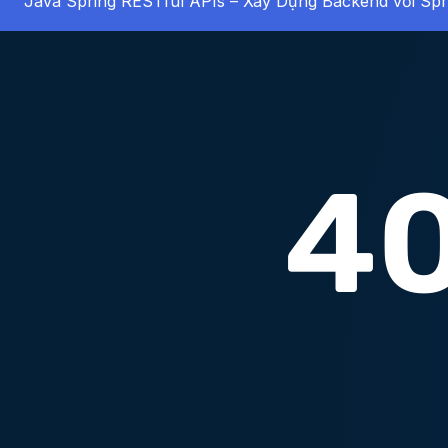
Java Spring RESTful APIs – Xây Dựng Backend với Spr