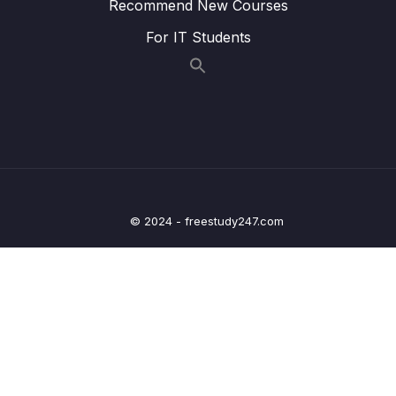
Recommend New Courses
& Roles
For IT Students
Lesson 003 #110. Chữa Bài tập CRUD
07:36
Permissions & Roles
Lesson 004 #111. Update User với
22:15
Permissions & Roles
Lesson 005 #112. Tạo Fake Data với SQL
14:46
Lesson 006 #113. Test Giao Diện Frontend
14:15
(Part 1)
© 2024 - freestudy247.com
Lesson 007 #114. Tạo Sample Data (Part 1)
04:27
Lesson 008 #115. Tạo Sample Data (Part 2)
10:24
Lesson 009 #116. Test Giao Diện Frontend
17:51
(Part 2)
Lesson 010 #117. Cách xử lý phân quyền tại
09:22