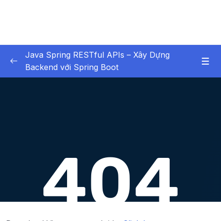
Java Spring RESTful APIs – Xây Dựng
Backend với Spring Boot
01 – Các Tính Năng HOT
0/3
02 – X – Chapter 1 Bắt buộc xem – Không bỏ
0/6
qua chương học này
03 – X – Chapter 2 Setup Environment
0/8
04 – X – Chapter 3 Hello World với Spring
0/9
05 – X – Chapter 4 Spring Data JPA (Ôn
0/12
Tập)