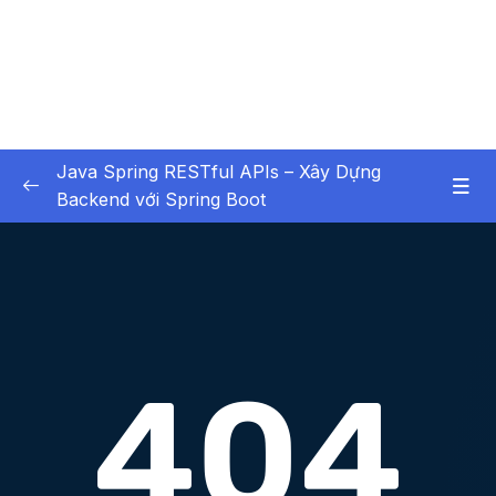
Java Spring RESTful APIs – Xây Dựng
Backend với Spring Boot
01 – Các Tính Năng HOT
0/3
02 – X – Chapter 1 Bắt buộc xem – Không bỏ
0/6
qua chương học này
03 – X – Chapter 2 Setup Environment
0/8
04 – X – Chapter 3 Hello World với Spring
0/9
05 – X – Chapter 4 Spring Data JPA (Ôn
0/12