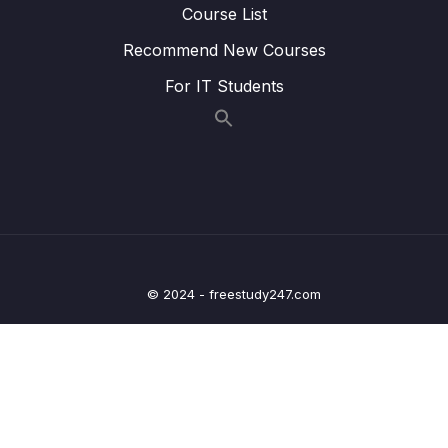
0/8
Course List
REST
Recommend New Courses
12 – Y – Chapter 4 CRUD User với Restful
0/15
For IT Students
API
13 – Y – Chapter 5 Response Entity
0/4
14 – Y – Chapter 6 Xử lý Exception
0/6
15 – Y – Chapter 7 Spring Security với Json
0/17
Web Token
© 2024 - freestudy247.com
16 – Y – Chapter 8 Phân tích dự án thực hành
0/6
17 – Y – Chapter 9 Modules Company
0/14
18 – Y – Chapter 10 Modules User
0/14
19 – Y – Chapter 11 Modules JobResume
0/17