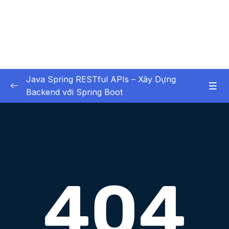
Java Spring RESTful APIs – Xây Dựng
Backend với Spring Boot
01 – Các Tính Năng HOT
0/3
02 – X – Chapter 1 Bắt buộc xem – Không bỏ
0/6
qua chương học này
03 – X – Chapter 2 Setup Environment
0/8
04 – X – Chapter 3 Hello World với Spring
0/9
05 – X – Chapter 4 Spring Data JPA (Ôn
0/12