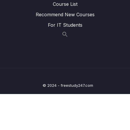
Course List
Download Attachment
Recommend New Courses
For IT Students
Lesson 001 #131. Xử lý Global Exception
03:54
Lesson 002 #132. Swagger
21:26
Lesson 003 #133. Logging
07:01
Lesson 004 #134. Build Dự Án với Docker
21:28
(Kiến thức Nâng Cao)
Lesson 005 #135. Nhận xét về cách code
08:20
© 2024 - freestudy247.com
dự án Spring
Lesson 006 #136. Cách tự tạo dự án Spring
15:07
Restful của bạn
Lesson 007 #137. Nhận xét về dự án thực
04:18
hành