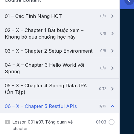
Course Content
01 – Các Tính Năng HOT
0/3
02 – X – Chapter 1 Bắt buộc xem –
0/6
Không bỏ qua chương học này
03 – X – Chapter 2 Setup Environment
0/8
04 – X – Chapter 3 Hello World với
0/9
Spring
05 – X – Chapter 4 Spring Data JPA
0/12
(Ôn Tập)
06 – X – Chapter 5 Restful APIs
0/16
Lesson 001 #37. Tổng quan về
01:03
chapter