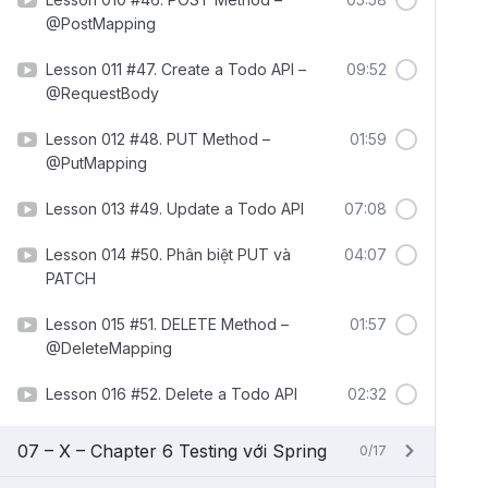
@PostMapping
Lesson 011 #47. Create a Todo API –
09:52
@RequestBody
Lesson 012 #48. PUT Method –
01:59
@PutMapping
Lesson 013 #49. Update a Todo API
07:08
Lesson 014 #50. Phân biệt PUT và
04:07
PATCH
Lesson 015 #51. DELETE Method –
01:57
@DeleteMapping
Lesson 016 #52. Delete a Todo API
02:32
07 – X – Chapter 6 Testing với Spring
0/17