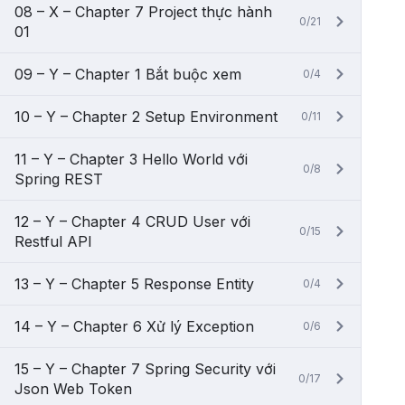
08 – X – Chapter 7 Project thực hành
0/21
01
09 – Y – Chapter 1 Bắt buộc xem
0/4
10 – Y – Chapter 2 Setup Environment
0/11
11 – Y – Chapter 3 Hello World với
0/8
Spring REST
12 – Y – Chapter 4 CRUD User với
0/15
Restful API
13 – Y – Chapter 5 Response Entity
0/4
14 – Y – Chapter 6 Xử lý Exception
0/6
15 – Y – Chapter 7 Spring Security với
0/17
Json Web Token