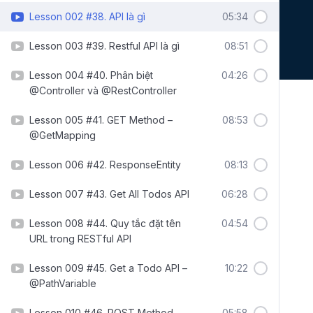
Lesson 002 #38. API là gì
05:34
Lesson 003 #39. Restful API là gì
08:51
Lesson 004 #40. Phân biệt
04:26
@Controller và @RestController
Lesson 005 #41. GET Method –
08:53
@GetMapping
Lesson 006 #42. ResponseEntity
08:13
Lesson 007 #43. Get All Todos API
06:28
Lesson 008 #44. Quy tắc đặt tên
04:54
URL trong RESTful API
Lesson 009 #45. Get a Todo API –
10:22
@PathVariable
Lesson 010 #46. POST Method –
05:58