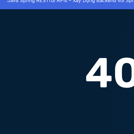
Java Spring RESTful APIs – Xây Dựng Backend với Spr