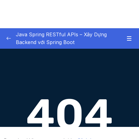
Java Spring RESTful APIs – Xây Dựng
Backend với Spring Boot
01 – Các Tính Năng HOT
0/3
02 – X – Chapter 1 Bắt buộc xem – Không bỏ
0/6
qua chương học này
03 – X – Chapter 2 Setup Environment
0/8
04 – X – Chapter 3 Hello World với Spring
0/9
05 – X – Chapter 4 Spring Data JPA (Ôn
0/12
Tập)