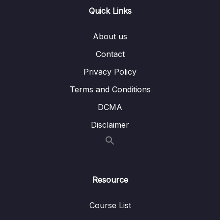
Quick Links
Lesson 003 #22. API là gì
05:42
About us
Lesson 004 #23. Status code
02:18
Contact
Lesson 005 #24. Test API với Postman
05:29
Privacy Policy
Lesson 006 #25. Viết Api đầu tiên
15:49
Terms and Conditions
Lesson 007 #26. @RequestBody
12:41
DCMA
Lesson 008 #27. Java JSON Data Binding
04:17
Disclaimer
Lesson 009 #28. @PathVariable
13:27
Lesson 010 #29. Bài tập Get User
03:23
Resource
Lesson 011 #30. Chữa Bài Tập Get User
02:23
Course List
Lesson 012 #31. Bài tập Update User
01:55