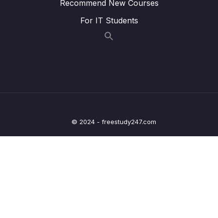
Recommend New Courses
Lesson 013 #32. Chữa Bài Tập Update User
02:48
For IT Students
Lesson 014 #33. Tổng Kết Về RESTful
10:28
(Basic)
Lesson 015 #34. Spring Data Rest Project
07:05
(Extra)
13 – Y – Chapter 5 Response Entity
0/4
14 – Y – Chapter 6 Xử lý Exception
0/6
© 2024 - freestudy247.com
15 – Y – Chapter 7 Spring Security với Json
0/17
Web Token
16 – Y – Chapter 8 Phân tích dự án thực hành
0/6
17 – Y – Chapter 9 Modules Company
0/14