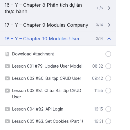
16 – Y – Chapter 8 Phân tích dự án
0/6
thực hành
17 – Y – Chapter 9 Modules Company
0/14
18 – Y – Chapter 10 Modules User
0/14
Download Attachment
Lesson 001 #79. Update User Model
08:32
Lesson 002 #80. Bài tập CRUD User
09:42
Lesson 003 #81. Chữa Bài tập CRUD
11:55
User
Lesson 004 #82. API Login
16:15
Lesson 005 #83. Set Cookies (Part 1)
16:31