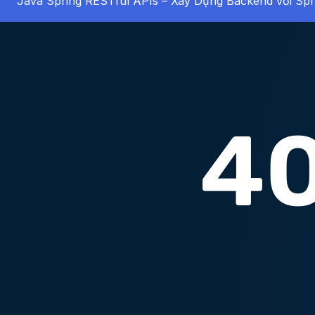
Java Spring RESTful APIs – Xây Dựng Backend với Spr