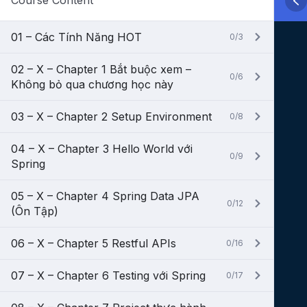
Course Content
01 – Các Tính Năng HOT
0/3
02 – X – Chapter 1 Bắt buộc xem –
0/6
Không bỏ qua chương học này
03 – X – Chapter 2 Setup Environment
0/8
04 – X – Chapter 3 Hello World với
0/9
Spring
05 – X – Chapter 4 Spring Data JPA
0/12
(Ôn Tập)
06 – X – Chapter 5 Restful APIs
0/16
07 – X – Chapter 6 Testing với Spring
0/17