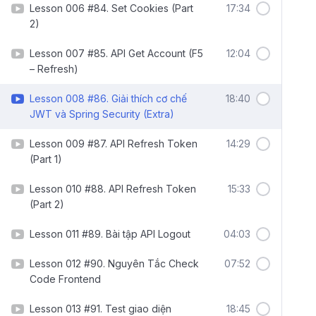
Lesson 006 #84. Set Cookies (Part
17:34
2)
Lesson 007 #85. API Get Account (F5
12:04
– Refresh)
Lesson 008 #86. Giải thích cơ chế
18:40
JWT và Spring Security (Extra)
Lesson 009 #87. API Refresh Token
14:29
(Part 1)
Lesson 010 #88. API Refresh Token
15:33
(Part 2)
Lesson 011 #89. Bài tập API Logout
04:03
Lesson 012 #90. Nguyên Tắc Check
07:52
Code Frontend
Lesson 013 #91. Test giao diện
18:45