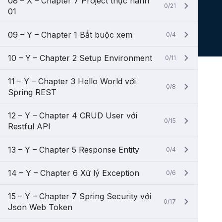
08 – X – Chapter 7 Project thực hành
0/21
01
09 – Y – Chapter 1 Bắt buộc xem
0/4
10 – Y – Chapter 2 Setup Environment
0/11
11 – Y – Chapter 3 Hello World với
0/8
Spring REST
12 – Y – Chapter 4 CRUD User với
0/15
Restful API
13 – Y – Chapter 5 Response Entity
0/4
14 – Y – Chapter 6 Xử lý Exception
0/6
15 – Y – Chapter 7 Spring Security với
0/17
Json Web Token