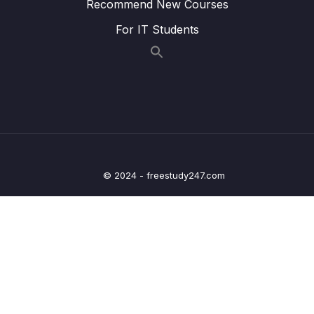
Recommend New Courses
Lesson 007 #50. Spring và OAuth
13:51
For IT Students
Lesson 008 #51. Login Flow
11:32
Lesson 009 #52. loadUserByUsername
22:58
Lesson 010 #53. Debug Code (Extra)
30:28
Lesson 011 #54. Cơ chế tạo JWT Token
12:16
Lesson 012 #55. Tạo Key (Part 1)
19:42
© 2024 - freestudy247.com
Lesson 013 #56. Tạo Key (Part 2)
12:22
Lesson 014 #57. Bảo Vệ Endpoint (API) với
20:46
JWT
Lesson 015 #58. Xử lý JWT Exception
21:13
Lesson 016 #59. Tổng kết về JWT
05:43