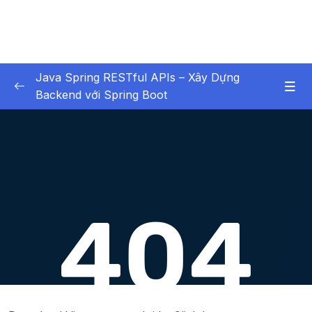
Java Spring RESTful APIs – Xây Dựng
Backend với Spring Boot
01 – Các Tính Năng HOT
0/3
02 – X – Chapter 1 Bắt buộc xem – Không bỏ
0/6
qua chương học này
03 – X – Chapter 2 Setup Environment
0/8
04 – X – Chapter 3 Hello World với Spring
0/9
05 – X – Chapter 4 Spring Data JPA (Ôn
0/12
Tập)