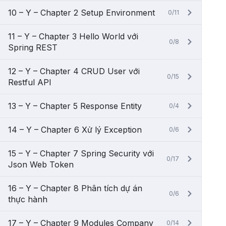
10 – Y – Chapter 2 Setup Environment
0/11
11 – Y – Chapter 3 Hello World với
0/8
Spring REST
12 – Y – Chapter 4 CRUD User với
0/15
Restful API
13 – Y – Chapter 5 Response Entity
0/4
14 – Y – Chapter 6 Xử lý Exception
0/6
15 – Y – Chapter 7 Spring Security với
0/17
Json Web Token
16 – Y – Chapter 8 Phân tích dự án
0/6
thực hành
17 – Y – Chapter 9 Modules Company
0/14