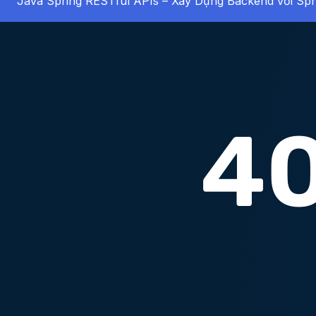
Java Spring RESTful APIs – Xây Dựng Backend với Spr