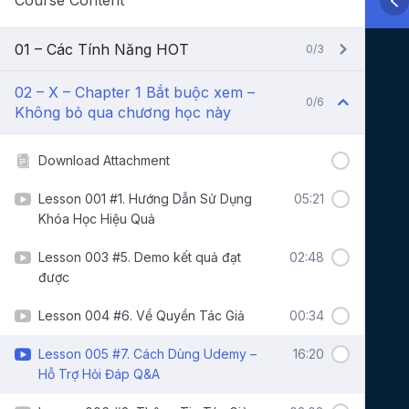
Course Content
01 – Các Tính Năng HOT
0/3
02 – X – Chapter 1 Bắt buộc xem –
0/6
Không bỏ qua chương học này
Download Attachment
Lesson 001 #1. Hướng Dẫn Sử Dụng
05:21
Khóa Học Hiệu Quả
Lesson 003 #5. Demo kết quả đạt
02:48
được
Lesson 004 #6. Về Quyền Tác Giả
00:34
Lesson 005 #7. Cách Dùng Udemy –
16:20
Hỗ Trợ Hỏi Đáp Q&A