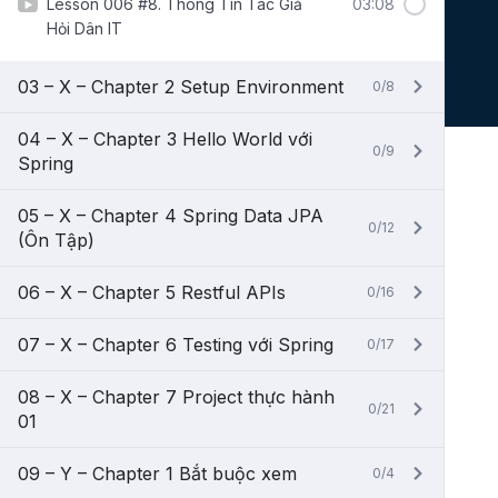
Lesson 006 #8. Thông Tin Tác Giả
03:08
Hỏi Dân IT
03 – X – Chapter 2 Setup Environment
0/8
04 – X – Chapter 3 Hello World với
0/9
Spring
05 – X – Chapter 4 Spring Data JPA
0/12
(Ôn Tập)
06 – X – Chapter 5 Restful APIs
0/16
07 – X – Chapter 6 Testing với Spring
0/17
08 – X – Chapter 7 Project thực hành
0/21
01
09 – Y – Chapter 1 Bắt buộc xem
0/4