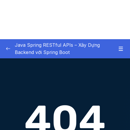
Java Spring RESTful APIs – Xây Dựng
Backend với Spring Boot
01 – Các Tính Năng HOT
0/3
02 – X – Chapter 1 Bắt buộc xem – Không bỏ
0/6
qua chương học này
03 – X – Chapter 2 Setup Environment
0/8
04 – X – Chapter 3 Hello World với Spring
0/9
05 – X – Chapter 4 Spring Data JPA (Ôn
0/12