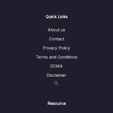
sẽ học
Lesson 002 #21. JSON
05:09
Quick Links
Lesson 003 #22. API là gì
05:42
About us
Lesson 004 #23. Status code
02:18
Contact
Lesson 005 #24. Test API với Postman
05:29
Privacy Policy
Lesson 006 #25. Viết Api đầu tiên
15:49
Terms and Conditions
Lesson 007 #26. @RequestBody
12:41
DCMA
Lesson 008 #27. Java JSON Data Binding
04:17
Disclaimer
Lesson 009 #28. @PathVariable
13:27
Lesson 010 #29. Bài tập Get User
03:23
Resource
Lesson 011 #30. Chữa Bài Tập Get User
02:23