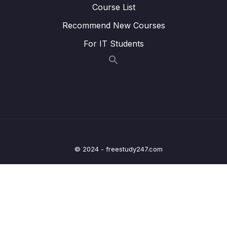
Course List
Lesson 012 #31. Bài tập Update User
01:55
Recommend New Courses
Lesson 013 #32. Chữa Bài Tập Update User
02:48
For IT Students
Lesson 014 #33. Tổng Kết Về RESTful
10:28
(Basic)
Lesson 015 #34. Spring Data Rest Project
07:05
(Extra)
13 – Y – Chapter 5 Response Entity
0/4
14 – Y – Chapter 6 Xử lý Exception
0/6
© 2024 - freestudy247.com
15 – Y – Chapter 7 Spring Security với Json
0/17
Web Token
16 – Y – Chapter 8 Phân tích dự án thực hành
0/6
0/14