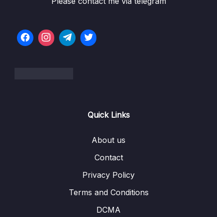
Lesson 002 Phần mềm R và RStudio là gì
Please contact me via telegram
03:57
Lesson 003 Cài đặt phần mềm R và RStudio
07:57
trên máy Mac
Lesson 004 Cài phần mềm R và RStudio trên
07:18
máy Windows
Lesson 005 Viết câu lệnh đầu tiên
06:51
Lesson 006 Phần mềm gõ tiếng Việt
04:15
Quick Links
Lesson 007 Giao diện của RStudio – Phần 1
07:36
About us
Lesson 008 Giao diện của RStudio – Phần 2
09:47
Contact
Lesson 009 Tạo project và file R
07:12
Privacy Policy
Lesson 010 Gói phần mềm trong R
05:03
Terms and Conditions
Lesson 011 Tóm tắt
01:20
DCMA