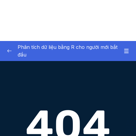
Phân tích dữ liệu bằng R cho người mới bắt
đầu
01 – Giới thiệu về bản thân và khóa học
0/6
02 – Giới thiệu về phân tích dữ liệu
0/6
03 – Phần mềm R và RStudio
0/12
04 – Giới thiệu về dữ liệu trong R
0/17
05 – Nhập dữ liệu vào R
0/7