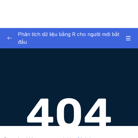
Phân tích dữ liệu bằng R cho người mới bắt
đầu
01 – Giới thiệu về bản thân và khóa học
0/6
02 – Giới thiệu về phân tích dữ liệu
0/6
03 – Phần mềm R và RStudio
0/12
04 – Giới thiệu về dữ liệu trong R
0/17
05 – Nhập dữ liệu vào R
0/7
06 – R cơ bản
0/40