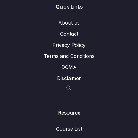
Quick Links
Lesson 006 Thêm cột và tính toán – câu lệnh
05:10
mutate()
About us
Lesson 007 Chọn biến và tính toán – câu
02:57
Contact
lệnh transmutate()
Privacy Policy
Lesson 008 Tính các giá trị thống kê – câu
04:14
Terms and Conditions
lệnh summarise()
DCMA
Lesson 009 Tính các giá trị thống kê theo
05:25
Disclaimer
nhóm – câu lệnh group_by()
Lesson 010 Hủy nhóm – câu lệnh ungroup()
03:36
Lesson 011 Đổi tên biến
01:57
Resource
Lesson 012 Đổi tên các nhóm của biến
05:19
Course List
Lesson 013 Đổi vị trí các biến
03:59