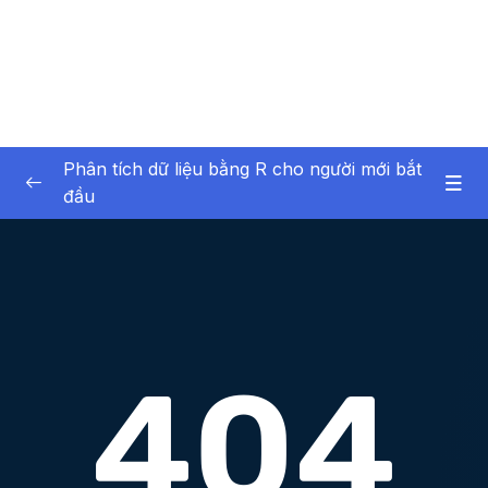
Phân tích dữ liệu bằng R cho người mới bắt
đầu
01 – Giới thiệu về bản thân và khóa học
0/6
02 – Giới thiệu về phân tích dữ liệu
0/6
03 – Phần mềm R và RStudio
0/12
04 – Giới thiệu về dữ liệu trong R
0/17
05 – Nhập dữ liệu vào R
0/7