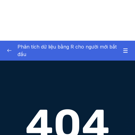
Phân tích dữ liệu bằng R cho người mới bắt
đầu
01 – Giới thiệu về bản thân và khóa học
0/6
02 – Giới thiệu về phân tích dữ liệu
0/6
03 – Phần mềm R và RStudio
0/12
04 – Giới thiệu về dữ liệu trong R
0/17
05 – Nhập dữ liệu vào R
0/7