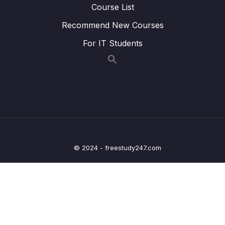
Course List
Lesson 015 Chuyển hàng thành cột và ngược
06:15
lại (transpose)
Recommend New Courses
Lesson 016 Chuyển dữ liệu kiểu rộng (wide
09:10
For IT Students
format) thành kiểu dài (long format) và
ngược lại
Lesson 017 Kết hợp dữ liệu giới thiệu
08:10
Lesson 018 Kết hợp dữ liệu inner_join,
08:06
left_join, right_join, full_join semi_join
Lesson 019 Kết hợp dữ liệu dùng nhiều cột
03:32
chung (multiple key columns)
© 2024 - freestudy247.com
Lesson 020 Kết hợp dữ liệu bằng cbind() và
06:31
rbind()
Lesson 021 Nhập và kết hợp nhiều file dữ
10:26
liệu – Phần 1