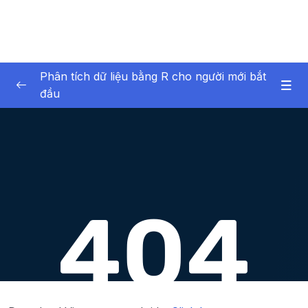
Phân tích dữ liệu bằng R cho người mới bắt
đầu
01 – Giới thiệu về bản thân và khóa học
0/6
02 – Giới thiệu về phân tích dữ liệu
0/6
03 – Phần mềm R và RStudio
0/12
04 – Giới thiệu về dữ liệu trong R
0/17
05 – Nhập dữ liệu vào R
0/7
06 – R cơ bản
0/40