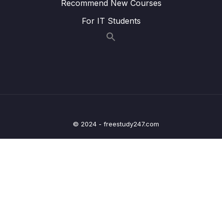
Recommend New Courses
Lesson 017 Hàm (function) hàm sẵn có trong
06:18
For IT Students
R
Lesson 018 Hàm (function) hàm tự viết
05:25
Lesson 019 Họ hàm apply (apply family) giới
05:11
thiệu
Lesson 020 Họ hàm apply (apply family)
05:25
hàm apply
© 2024 - freestudy247.com
Lesson 021 Họ hàm apply (apply family) hàm
05:21
lapply
Lesson 022 Họ hàm apply (apply family)
03:23
hàm sapply
Lesson 023 Họ hàm apply (apply family) hàm
05:01
tapply