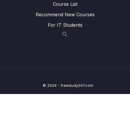
Course List
Lesson 013 Đổi vị trí các biến
03:59
Recommend New Courses
Lesson 014 Tóm tắt
02:43
For IT Students
09 – Phân tích thống kê mô tả (descriptive
0/18
statistics)
10 – Vẽ đồ thị và biểu đồ
0/17
11 – Phân tích thống kê suy luận
0/3
12 – Kiểm định t
0/10
© 2024 - freestudy247.com
13 – Phân tích phương sai (ANOVA)
0/12
14 – Phân tích tương quan
0/5
15 – Kiểm định Khi bình phương
0/3