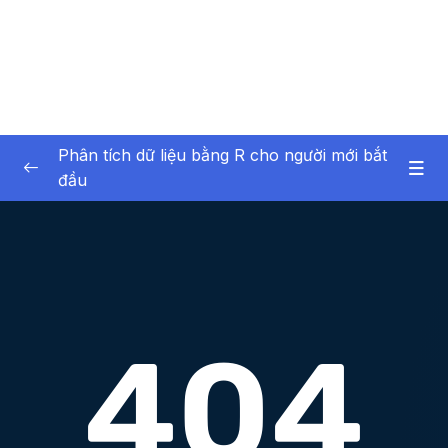
Phân tích dữ liệu bằng R cho người mới bắt
đầu
01 – Giới thiệu về bản thân và khóa học
0/6
02 – Giới thiệu về phân tích dữ liệu
0/6
03 – Phần mềm R và RStudio
0/12
04 – Giới thiệu về dữ liệu trong R
0/17
05 – Nhập dữ liệu vào R
0/7