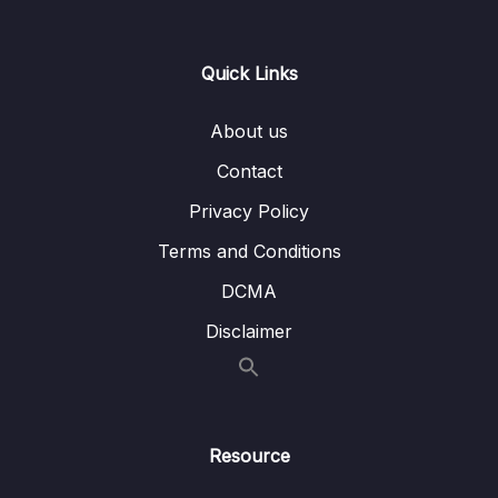
Lesson 005 Sắp xếp dữ liệu – câu lệnh
02:06
arrange()
Quick Links
Lesson 006 Thêm cột và tính toán – câu lệnh
05:10
mutate()
About us
Lesson 007 Chọn biến và tính toán – câu
02:57
Contact
lệnh transmutate()
Privacy Policy
Lesson 008 Tính các giá trị thống kê – câu
04:14
Terms and Conditions
lệnh summarise()
DCMA
Lesson 009 Tính các giá trị thống kê theo
05:25
Disclaimer
nhóm – câu lệnh group_by()
Lesson 010 Hủy nhóm – câu lệnh ungroup()
03:36
Lesson 011 Đổi tên biến
01:57
Resource
Lesson 012 Đổi tên các nhóm của biến
05:19