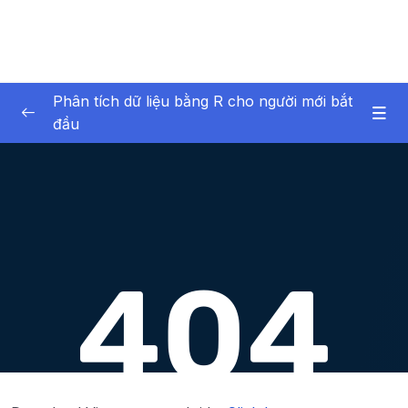
Phân tích dữ liệu bằng R cho người mới bắt
đầu
01 – Giới thiệu về bản thân và khóa học
0/6
02 – Giới thiệu về phân tích dữ liệu
0/6
03 – Phần mềm R và RStudio
0/12
04 – Giới thiệu về dữ liệu trong R
0/17
05 – Nhập dữ liệu vào R
0/7
06 – R cơ bản
0/40