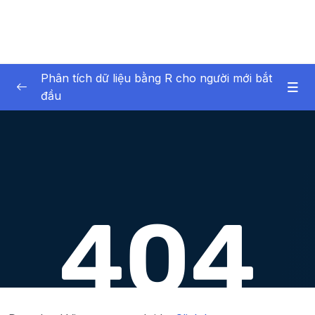
Phân tích dữ liệu bằng R cho người mới bắt
đầu
01 – Giới thiệu về bản thân và khóa học
0/6
02 – Giới thiệu về phân tích dữ liệu
0/6
03 – Phần mềm R và RStudio
0/12
04 – Giới thiệu về dữ liệu trong R
0/17
05 – Nhập dữ liệu vào R
0/7
06 – R cơ bản
0/40