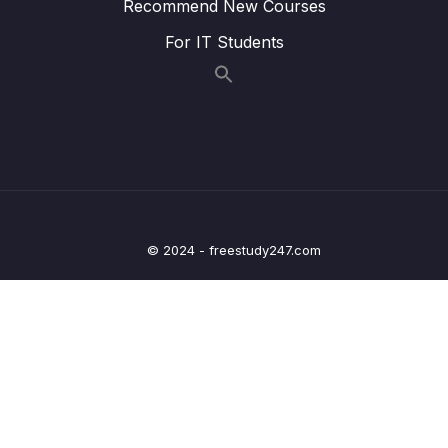
Recommend New Courses
Lesson 017 Hàm (function) hàm sẵn có trong
06:18
For IT Students
R
Lesson 018 Hàm (function) hàm tự viết
05:25
Lesson 019 Họ hàm apply (apply family) giới
05:11
thiệu
Lesson 020 Họ hàm apply (apply family)
05:25
hàm apply
© 2024 - freestudy247.com
Lesson 021 Họ hàm apply (apply family) hàm
05:21
lapply
Lesson 022 Họ hàm apply (apply family)
03:23
hàm sapply
Lesson 023 Họ hàm apply (apply family) hàm
05:01
tapply