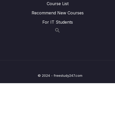
Course List
Lesson 013 Đổi vị trí các biến
03:59
Recommend New Courses
Lesson 014 Tóm tắt
02:43
For IT Students
09 – Phân tích thống kê mô tả (descriptive
0/18
statistics)
10 – Vẽ đồ thị và biểu đồ
0/17
11 – Phân tích thống kê suy luận
0/3
12 – Kiểm định t
0/10
© 2024 - freestudy247.com
13 – Phân tích phương sai (ANOVA)
0/12
14 – Phân tích tương quan
0/5
15 – Kiểm định Khi bình phương
0/3