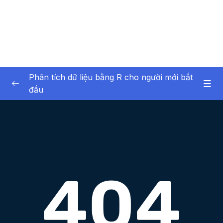
Phân tích dữ liệu bằng R cho người mới bắt
đầu
01 – Giới thiệu về bản thân và khóa học
0/6
02 – Giới thiệu về phân tích dữ liệu
0/6
03 – Phần mềm R và RStudio
0/12
04 – Giới thiệu về dữ liệu trong R
0/17
05 – Nhập dữ liệu vào R
0/7