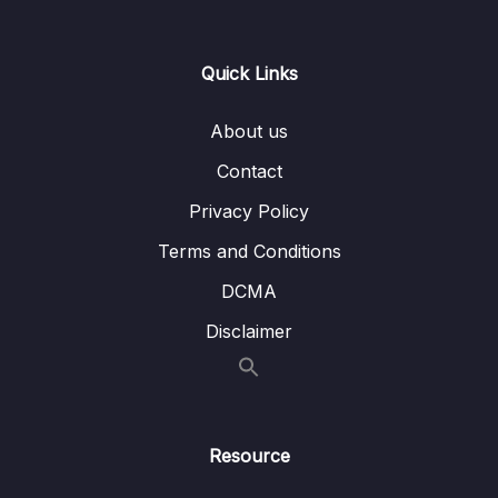
Lesson 005 Sắp xếp dữ liệu – câu lệnh
02:06
arrange()
Quick Links
Lesson 006 Thêm cột và tính toán – câu lệnh
05:10
mutate()
About us
Lesson 007 Chọn biến và tính toán – câu
02:57
Contact
lệnh transmutate()
Privacy Policy
Lesson 008 Tính các giá trị thống kê – câu
04:14
Terms and Conditions
lệnh summarise()
DCMA
Lesson 009 Tính các giá trị thống kê theo
05:25
Disclaimer
nhóm – câu lệnh group_by()
Lesson 010 Hủy nhóm – câu lệnh ungroup()
03:36
Lesson 011 Đổi tên biến
01:57
Resource
Lesson 012 Đổi tên các nhóm của biến
05:19