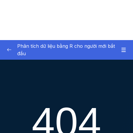
Phân tích dữ liệu bằng R cho người mới bắt
đầu
01 – Giới thiệu về bản thân và khóa học
0/6
02 – Giới thiệu về phân tích dữ liệu
0/6
03 – Phần mềm R và RStudio
0/12
04 – Giới thiệu về dữ liệu trong R
0/17
05 – Nhập dữ liệu vào R
0/7