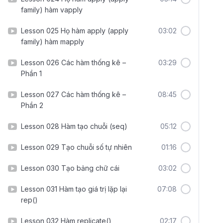
family) hàm vapply
Lesson 025 Họ hàm apply (apply
03:02
family) hàm mapply
Lesson 026 Các hàm thống kê –
03:29
Phần 1
Lesson 027 Các hàm thống kê –
08:45
Phần 2
Lesson 028 Hàm tạo chuỗi (seq)
05:12
Lesson 029 Tạo chuỗi số tự nhiên
01:16
Lesson 030 Tạo bảng chữ cái
03:02
Lesson 031 Hàm tạo giá trị lặp lại
07:08
rep()
Lesson 032 Hàm replicate()
02:17