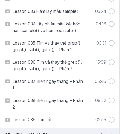
Lesson 033 Hàm lấy mẫu sample()
05:24
Lesson 034 Lấy nhiều mẫu kết hợp
04:16
hàm sample() và hàm replicate()
Lesson 035 Tìm và thay thế grep(),
03:31
grepl(), sub(), gsub() – Phần 1
Lesson 036 Tìm và thay thế grep(),
15:09
grepl(), sub(), gsub() – Phần 2
Lesson 037 Biến ngày tháng – Phần
05:46
1
Lesson 038 Biến ngày tháng – Phần
09:52
2
Lesson 039 Tóm tắt
02:55