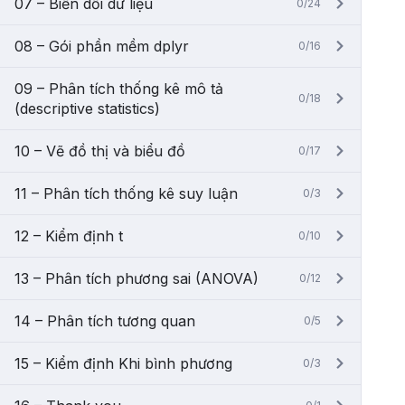
07 – Biến dổi dữ liệu
0/24
08 – Gói phần mềm dplyr
0/16
09 – Phân tích thống kê mô tả
0/18
(descriptive statistics)
10 – Vẽ đồ thị và biểu đồ
0/17
11 – Phân tích thống kê suy luận
0/3
12 – Kiểm định t
0/10
13 – Phân tích phương sai (ANOVA)
0/12
14 – Phân tích tương quan
0/5
15 – Kiểm định Khi bình phương
0/3